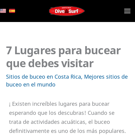
Ir
al
contenido
7 Lugares para bucear
que debes visitar
Sitios de buceo en Costa Rica
,
Mejores sitios de
buceo en el mundo
¡ Existen increíbles lugares para bucear
esperando que los descubras! Cuando se
trata de actividades acuáticas, el buceo
definitivamente es uno de los más populares.