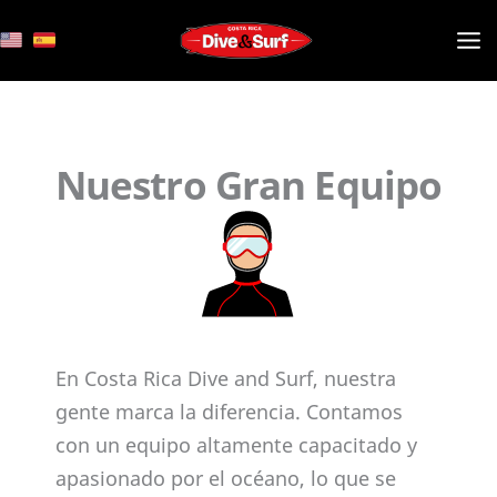
Ir
al
contenido
Nuestro Gran Equipo
En Costa Rica Dive and Surf, nuestra
gente marca la diferencia. Contamos
con un equipo altamente capacitado y
apasionado por el océano, lo que se