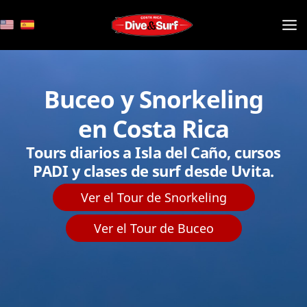
Ir
al
contenido
Buceo y Snorkeling
en Costa Rica
Tours diarios a Isla del Caño, cursos
PADI y clases de surf desde Uvita.
Ver el Tour de Snorkeling
Ver el Tour de Buceo