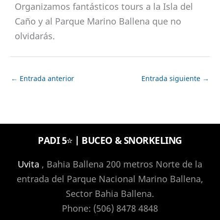
Organizamos fantásticos tours a la Isla del
Caño y al Parque Marino Ballena que no
olvidarás.
←
Entrada anterior
Entrada siguiente
→
PADI 5⭐️ | BUCEO & SNORKELING
Uvita
, Bahia Ballena 200 metros Norte de la
entrada del Parque Nacional Marino Ballena,
Sector Bahia Ballena.
Phone: (506) 8478 4848