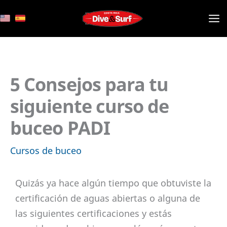
Ir
al
contenido
5 Consejos para tu
siguiente curso de
buceo PADI
Cursos de buceo
Quizás ya hace algún tiempo que obtuviste la
certificación de aguas abiertas o alguna de
las siguientes certificaciones y estás