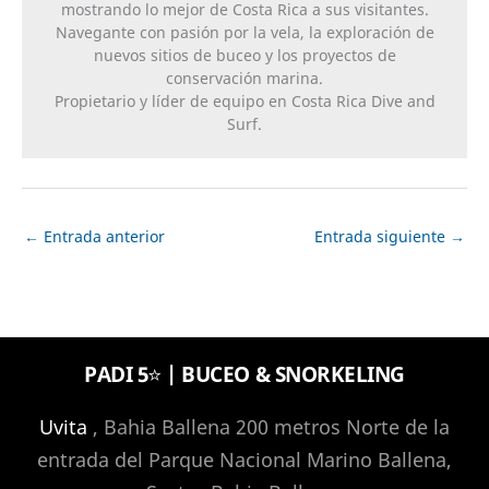
mostrando lo mejor de Costa Rica a sus visitantes.
Navegante con pasión por la vela, la exploración de
nuevos sitios de buceo y los proyectos de
conservación marina.
Propietario y líder de equipo en Costa Rica Dive and
Surf.
←
Entrada anterior
Entrada siguiente
→
PADI 5⭐️ | BUCEO & SNORKELING
Uvita
, Bahia Ballena 200 metros Norte de la
entrada del Parque Nacional Marino Ballena,