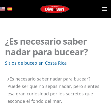
Ir
al
contenido
¿Es necesario saber
nadar para bucear?
Sitios de buceo en Costa Rica
¿Es necesario saber nadar para bucear?
Puede ser que no sepas nadar, pero sientes
esa gran curiosidad por los secretos que
esconde el fondo del mar.