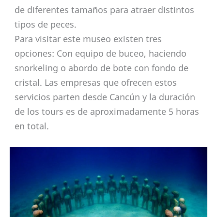
de diferentes tamaños para atraer distintos
tipos de peces.
Para visitar este museo existen tres
opciones: Con equipo de buceo, haciendo
snorkeling o abordo de bote con fondo de
cristal. Las empresas que ofrecen estos
servicios parten desde Cancún y la duración
de los tours es de aproximadamente 5 horas
en total.