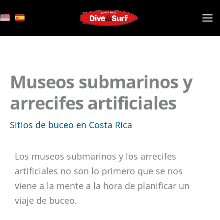
Ir
al
contenido
Museos submarinos y
arrecifes artificiales
Sitios de buceo en Costa Rica
Los museos submarinos y los arrecifes
artificiales no son lo primero que se nos
viene a la mente a la hora de planificar un
viaje de buceo.