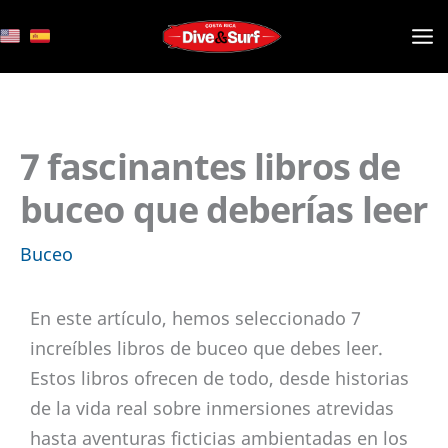
Ir
al
contenido
7 fascinantes libros de
buceo que deberías leer
Buceo
En este artículo, hemos seleccionado 7
increíbles libros de buceo que debes leer.
Estos libros ofrecen de todo, desde historias
de la vida real sobre inmersiones atrevidas
hasta aventuras ficticias ambientadas en los