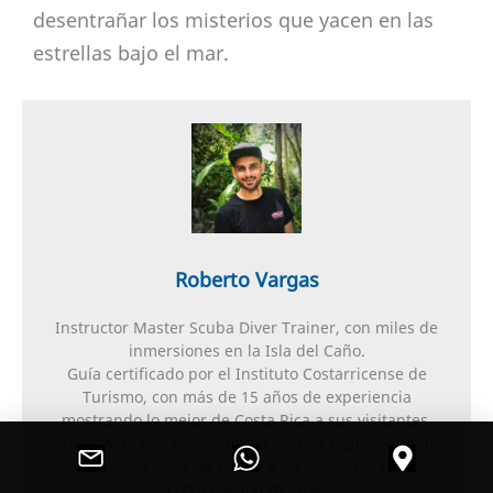
desentrañar los misterios que yacen en las
estrellas bajo el mar.
Roberto Vargas
Instructor Master Scuba Diver Trainer, con miles de
inmersiones en la Isla del Caño.
Guía certificado por el Instituto Costarricense de
Turismo, con más de 15 años de experiencia
mostrando lo mejor de Costa Rica a sus visitantes.
Navegante con pasión por la vela, la exploración de
nuevos sitios de buceo y los proyectos de
conservación marina.