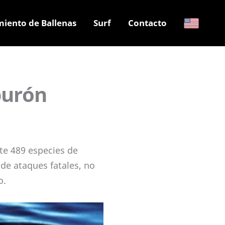
miento de Ballenas
Surf
Contacto
burón
te 489 especies de
de ataques fatales, no
o.