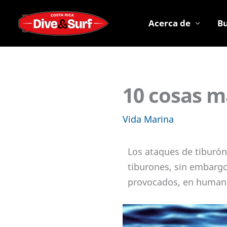
Ir
al
Acerca de
B
contenido
10 cosas m
Vida Marina
Los ataques de tiburó
tiburones, sin embargo
provocados, en humanos: