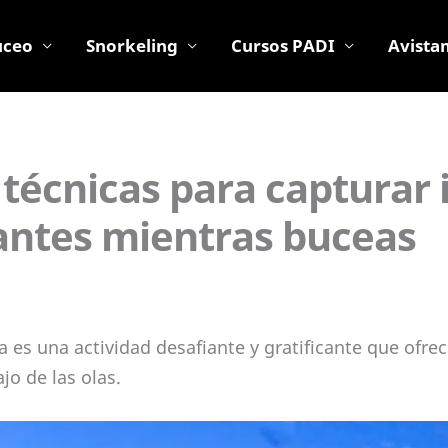
uceo
Snorkeling
Cursos PADI
Avista
 técnicas para capturar
antes mientras buceas
 es una actividad desafiante y gratificante que ofrec
o de las olas.