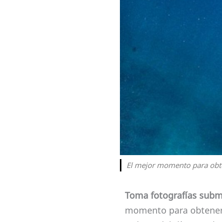
El mejor momento para obte
Toma fotografías subma
momento para obtener 