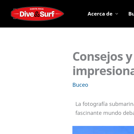
Ir
al
Acerca de
B
contenido
Consejos y
impresion
Buceo
La fotografía submarina
fascinante mundo debaj