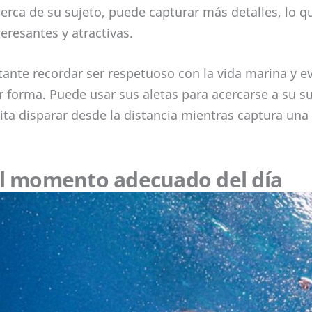
rca de su sujeto, puede capturar más detalles, lo 
resantes y atractivas.
ante recordar ser respetuoso con la vida marina y evi
r forma. Puede usar sus aletas para acercarse a su su
ta disparar desde la distancia mientras captura un
el momento adecuado del día